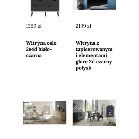
1359 zł
2199 zł
Przejdź do
Przejdź do
sklepu
sklepu
Witryna oslo
Witryna z
2s4d biało-
tapicerowanym
czarna
i elementami
glare 2d czarny
połysk