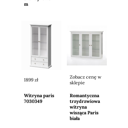
m
Zobacz cenę w
1899 zł
sklepie
Przejdź do
Przejdź do
sklepu
sklepu
Witryna paris
Romantyczna
7030349
trzydrzwiowa
witryna
wisząca Paris
biała