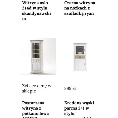
sklepu
sklepu
Witryna oslo
Czarna witryna
2s4d w stylu
na nóżkach z
skandynawski
szufladką ryan
m
Zobacz cenę w
899 zł
sklepie
Przejdź do
Przejdź do
sklepu
sklepu
Postarzana
Kredens wąski
witryna z
parma 2+1 w
półkami lewa
stylu