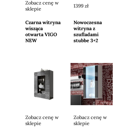
Zobacz cenę w
1399 zł
sklepie
Przejdź do
Przejdź do
sklepu
sklepu
Czarna witryna
Nowoczesna
wisząca
witryna z
otwarta VIGO
szufladami
NEW
stubbe 3+2
Zobacz cenę w
Zobacz cenę w
sklepie
sklepie
Przejdź do
Przejdź do