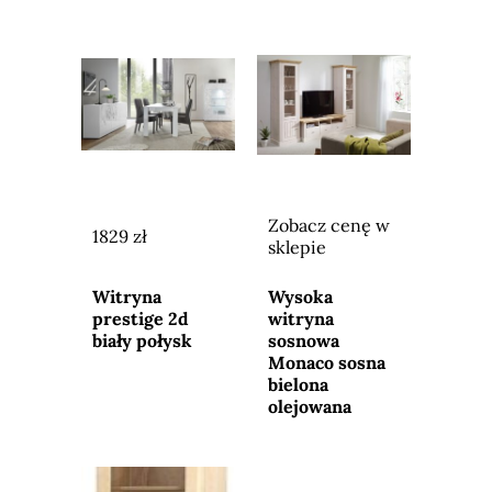
Zobacz cenę w
1829 zł
sklepie
Przejdź do
Przejdź do
sklepu
sklepu
Witryna
Wysoka
prestige 2d
witryna
biały połysk
sosnowa
Monaco sosna
bielona
olejowana