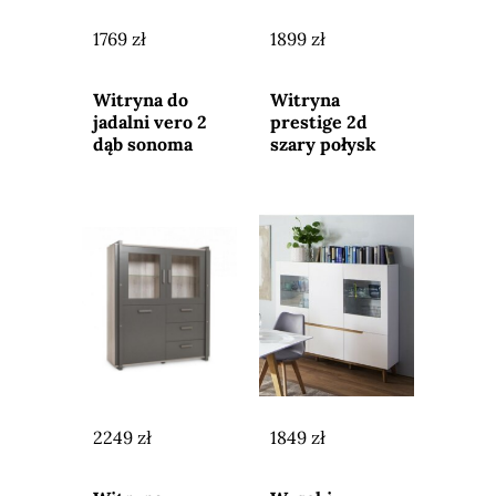
1769 zł
1899 zł
Przejdź do
Przejdź do
sklepu
sklepu
Witryna do
Witryna
jadalni vero 2
prestige 2d
dąb sonoma
szary połysk
2249 zł
1849 zł
Przejdź do
Przejdź do
sklepu
sklepu