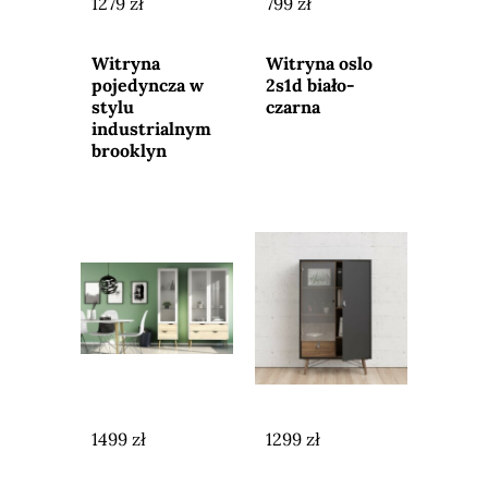
1279 zł
799 zł
Przejdź do
Przejdź do
sklepu
sklepu
Witryna
Witryna oslo
pojedyncza w
2s1d biało-
stylu
czarna
industrialnym
brooklyn
1499 zł
1299 zł
Przejdź do
Przejdź do