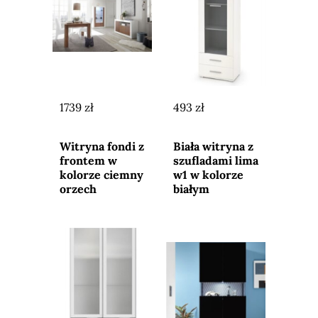
1739 zł
493 zł
Przejdź do
Przejdź do
sklepu
sklepu
Witryna fondi z
Biała witryna z
frontem w
szufladami lima
kolorze ciemny
w1 w kolorze
orzech
białym