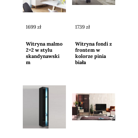
1699 zł
1739 zł
Przejdź do
Przejdź do
sklepu
sklepu
Witryna malmo
Witryna fondi z
2+2 w stylu
frontem w
skandynawski
kolorze pinia
m
biała