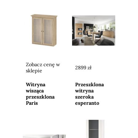
Zobacz cenę w
2899 zł
sklepie
Przejdź do
Przejdź do
sklepu
sklepu
Witryna
Przeszklona
wisząca
witryna
przeszklona
szeroka
Paris
esperanto