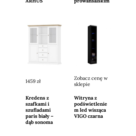
ARHUS
prowansalskim
Zobacz cenę w
1459 zł
sklepie
Przejdź do
Przejdź do
sklepu
sklepu
Kredens z
Witryna z
szafkami i
podświetlenie
szufladami
m led wisząca
paris biały –
VIGO czarna
dąb sonoma