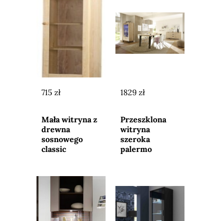
715 zł
1829 zł
Przejdź do
Przejdź do
sklepu
sklepu
Mała witryna z
Przeszklona
drewna
witryna
sosnowego
szeroka
classic
palermo