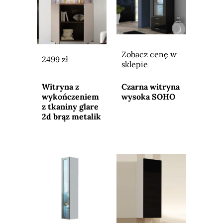
Zobacz cenę w
2499 zł
sklepie
Przejdź do
Przejdź do
sklepu
sklepu
Witryna z
Czarna witryna
wykończeniem
wysoka SOHO
z tkaniny glare
2d brąz metalik