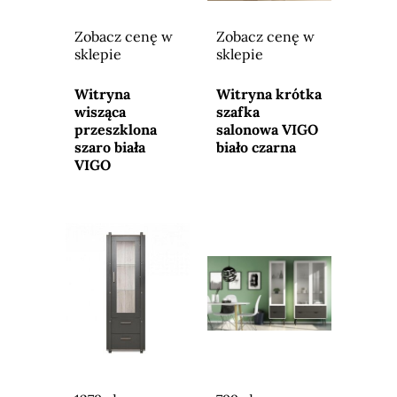
Zobacz cenę w
Zobacz cenę w
sklepie
sklepie
Przejdź do
Przejdź do
sklepu
sklepu
Witryna
Witryna krótka
wisząca
szafka
przeszklona
salonowa VIGO
szaro biała
biało czarna
VIGO