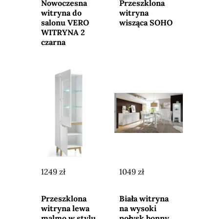
sklepu
sklepu
Nowoczesna
Przeszklona
witryna do
witryna
salonu VERO
wisząca SOHO
WITRYNA 2
czarna
1249 zł
1049 zł
Przejdź do
Przejdź do
sklepu
sklepu
Przeszklona
Biała witryna
witryna lewa
na wysoki
malmo w stylu
połysk bonny