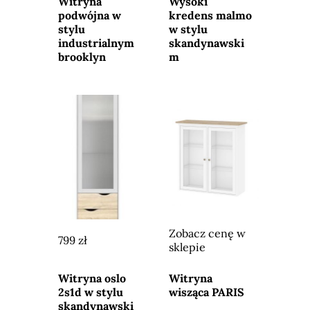
Witryna
Wysoki
podwójna w
kredens malmo
stylu
w stylu
industrialnym
skandynawski
brooklyn
m
Zobacz cenę w
799 zł
sklepie
Przejdź do
Przejdź do
sklepu
sklepu
Witryna oslo
Witryna
2s1d w stylu
wisząca PARIS
skandynawski