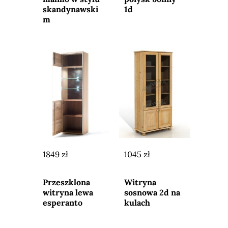
skandynawski
1d
m
1849 zł
1045 zł
Przejdź do
Przejdź do
sklepu
sklepu
Przeszklona
Witryna
witryna lewa
sosnowa 2d na
esperanto
kulach