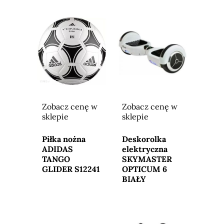
Zobacz cenę w
Zobacz cenę w
sklepie
sklepie
Przejdź do
Przejdź do
sklepu
sklepu
Piłka nożna
Deskorolka
ADIDAS
elektryczna
TANGO
SKYMASTER
GLIDER S12241
OPTICUM 6
BIAŁY