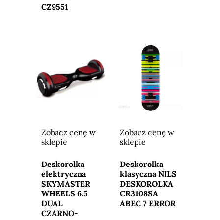
CZ9551
Zobacz cenę w
Zobacz cenę w
sklepie
sklepie
Przejdź do
Przejdź do
sklepu
sklepu
Deskorolka
Deskorolka
elektryczna
klasyczna NILS
SKYMASTER
DESKOROLKA
WHEELS 6.5
CR3108SA
DUAL
ABEC 7 ERROR
CZARNO-