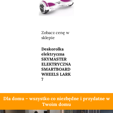
Zobacz cenę w
sklepie
Przejdź do
sklepu
Deskorolka
elektryczna
SKYMASTER
ELEKTRYCZNA
SMARTBOARD
WHEELS LARK
7
Dla domu – wszystko co niezbędne i przydatne w
Twoim domu