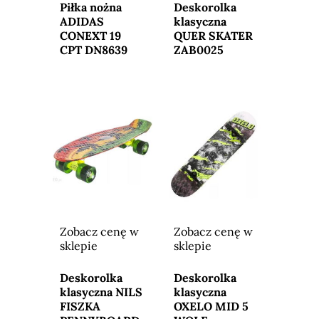
sklepu
sklepu
Piłka nożna
Deskorolka
ADIDAS
klasyczna
CONEXT 19
QUER SKATER
CPT DN8639
ZAB0025
Zobacz cenę w
Zobacz cenę w
sklepie
sklepie
Przejdź do
Przejdź do
sklepu
sklepu
Deskorolka
Deskorolka
klasyczna NILS
klasyczna
FISZKA
OXELO MID 5