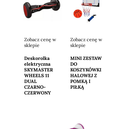
Zobacz cenę w
Zobacz cenę w
sklepie
sklepie
Przejdź do
Przejdź do
sklepu
sklepu
Deskorolka
MINI ZESTAW
elektryczna
DO
SKYMASTER
KOSZYKÓWKI
WHEELS 11
HALOWEJ Z
DUAL
POMKĄ I
CZARNO-
PIŁKĄ
CZERWONY