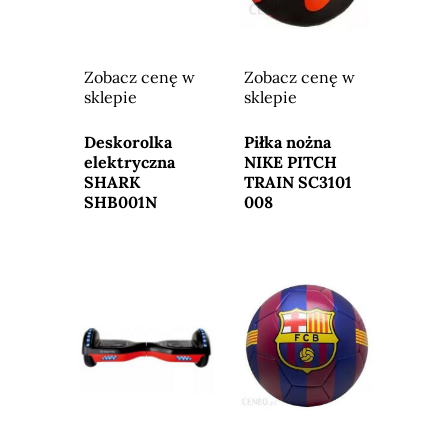
Zobacz cenę w
Zobacz cenę w
sklepie
sklepie
Przejdź do
Przejdź do
sklepu
sklepu
Deskorolka
Piłka nożna
elektryczna
NIKE PITCH
SHARK
TRAIN SC3101
SHB001N
008