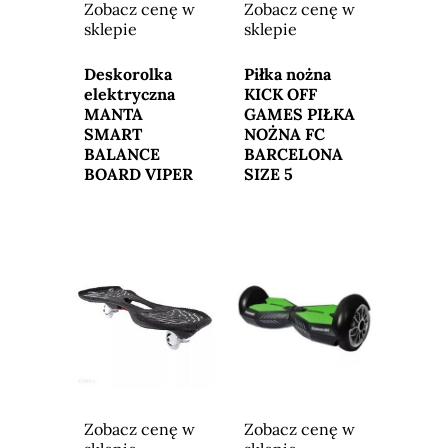
Zobacz cenę w
Zobacz cenę w
sklepie
sklepie
Przejdź do
Przejdź do
sklepu
sklepu
Deskorolka
Piłka nożna
elektryczna
KICK OFF
MANTA
GAMES PIŁKA
SMART
NOŻNA FC
BALANCE
BARCELONA
BOARD VIPER
SIZE 5
Zobacz cenę w
Zobacz cenę w