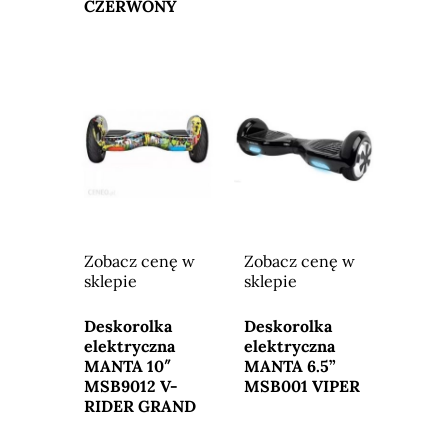
CZERWONY
Zobacz cenę w
Zobacz cenę w
sklepie
sklepie
Przejdź do
Przejdź do
sklepu
sklepu
Deskorolka
Deskorolka
elektryczna
elektryczna
MANTA 10″
MANTA 6.5”
MSB9012 V-
MSB001 VIPER
RIDER GRAND