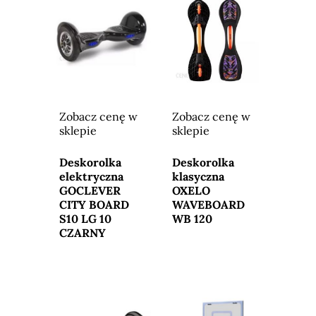
Zobacz cenę w
Zobacz cenę w
sklepie
sklepie
Przejdź do
Przejdź do
sklepu
sklepu
Deskorolka
Deskorolka
elektryczna
klasyczna
GOCLEVER
OXELO
CITY BOARD
WAVEBOARD
S10 LG 10
WB 120
CZARNY