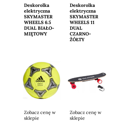
sklepu
sklepu
Deskorolka
Deskorolka
elektryczna
elektryczna
SKYMASTER
SKYMASTER
WHEELS 6.5
WHEELS 11
DUAL BIAŁO-
DUAL
MIĘTOWY
CZARNO-
ŻÓŁTY
Zobacz cenę w
Zobacz cenę w
sklepie
sklepie
Przejdź do
Przejdź do