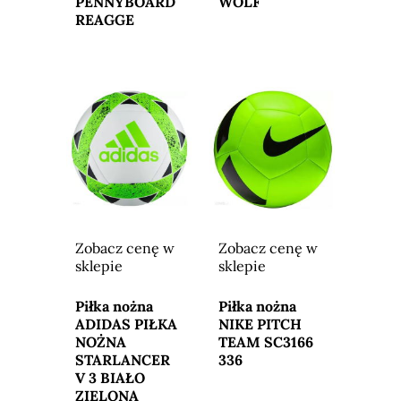
PENNYBOARD
WOLF
REAGGE
Zobacz cenę w
Zobacz cenę w
sklepie
sklepie
Przejdź do
Przejdź do
sklepu
sklepu
Piłka nożna
Piłka nożna
ADIDAS PIŁKA
NIKE PITCH
NOŻNA
TEAM SC3166
STARLANCER
336
V 3 BIAŁO
ZIELONA