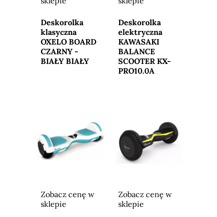
sklepie
sklepie
Przejdź do
Przejdź do
sklepu
sklepu
Deskorolka
Deskorolka
klasyczna
elektryczna
OXELO BOARD
KAWASAKI
CZARNY -
BALANCE
BIAŁY BIAŁY
SCOOTER KX-
PRO10.0A
Zobacz cenę w
Zobacz cenę w
sklepie
sklepie
Przejdź do
Przejdź do