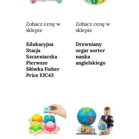
Zobacz cenę w
Zobacz cenę w
sklepie
sklepie
Przejdź do
Przejdź do
sklepu
sklepu
Edukacyjna
Drewniany
Stacja
zegar sorter
Szczeniaczka
nauka
Pierwsze
angielskiego
Słówka Fisher
Price FJC43