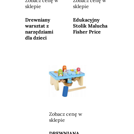
Zobacz cenę w
Zobacz cenę w
sklepie
sklepie
Przejdź do
Przejdź do
sklepu
sklepu
Drewniany
Edukacyjny
warsztat z
Stolik Malucha
narzędziami
Fisher Price
dla dzieci
Zobacz cenę w
sklepie
Przejdź do
sklepu
DREWNIANA