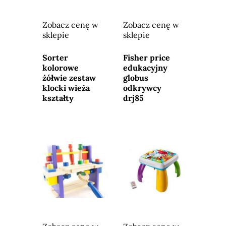
Zobacz cenę w
Zobacz cenę w
sklepie
sklepie
Przejdź do
Przejdź do
sklepu
sklepu
Sorter
Fisher price
kolorowe
edukacyjny
żółwie zestaw
globus
klocki wieża
odkrywcy
kształty
drj85