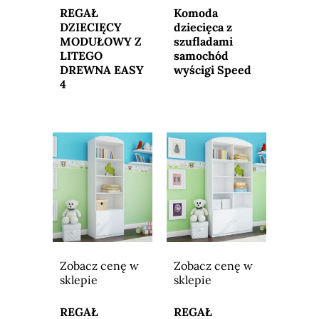
sklepu
sklepu
REGAŁ
Komoda
DZIECIĘCY
dziecięca z
MODUŁOWY Z
szufladami
LITEGO
samochód
DREWNA EASY
wyścigi Speed
4
Zobacz cenę w
Zobacz cenę w
sklepie
sklepie
Przejdź do
Przejdź do
sklepu
sklepu
REGAŁ
REGAŁ