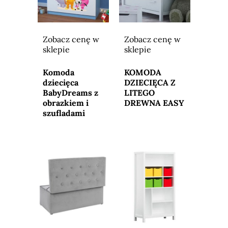
Zobacz cenę w
Zobacz cenę w
sklepie
sklepie
Przejdź do
Przejdź do
sklepu
sklepu
Komoda
KOMODA
dziecięca
DZIECIĘCA Z
BabyDreams z
LITEGO
obrazkiem i
DREWNA EASY
szufladami