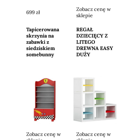
Zobacz cenę w
699 zł
sklepie
Przejdź do
Przejdź do
sklepu
sklepu
Tapicerowana
REGAŁ
skrzynia na
DZIECIĘCY Z
zabawki z
LITEGO
siedziskiem
DREWNA EASY
somebunny
DUŻY
Zobacz cenę w
Zobacz cenę w