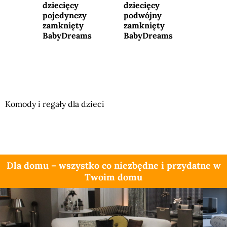
dziecięcy
dziecięcy
pojedynczy
podwójny
zamknięty
zamknięty
BabyDreams
BabyDreams
Komody i regały dla dzieci
Dla domu – wszystko co niezbędne i przydatne w
Twoim domu