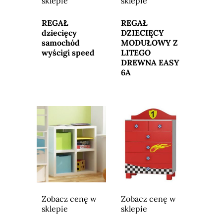
sklepie
sklepie
Przejdź do
Przejdź do
sklepu
sklepu
REGAŁ
REGAŁ
dziecięcy
DZIECIĘCY
samochód
MODUŁOWY Z
wyścigi speed
LITEGO
DREWNA EASY
6A
Zobacz cenę w
Zobacz cenę w
sklepie
sklepie
Przejdź do
Przejdź do