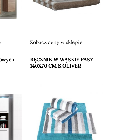
e
Zobacz cenę w sklepie
Przejdź do sklepu
kowych
RĘCZNIK W WĄSKIE PASY
140X70 CM S.OLIVER