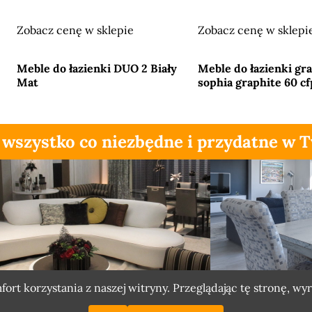
Zobacz cenę w sklepie
Zobacz cenę w sklepi
Przejdź do sklepu
Przejdź do sklepu
Meble do łazienki DUO 2 Biały
Meble do łazienki gr
Mat
sophia graphite 60 c
 wszystko co niezbędne i przydatne w
rt korzystania z naszej witryny. Przeglądając tę stronę, wy