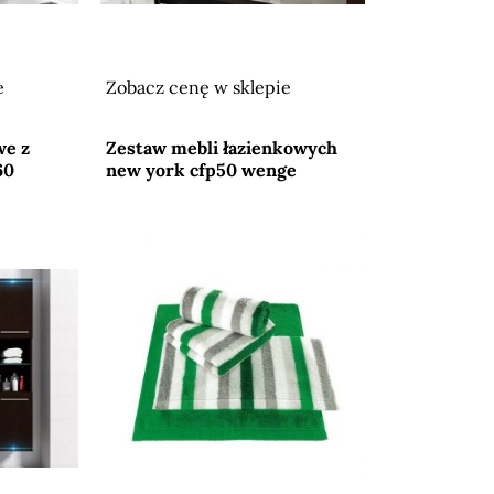
e
Zobacz cenę w sklepie
Przejdź do sklepu
we z
Zestaw mebli łazienkowych
60
new york cfp50 wenge