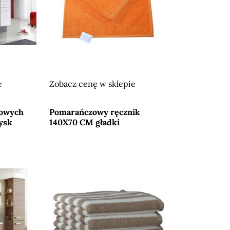
e
Zobacz cenę w sklepie
Przejdź do sklepu
kowych
Pomarańczowy ręcznik
łysk
140X70 CM gładki