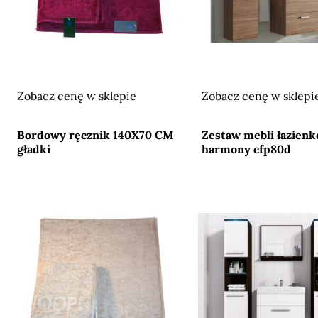
Zobacz cenę w sklepie
Zobacz cenę w sklepi
Przejdź do sklepu
Przejdź do sklepu
Bordowy ręcznik 140X70 CM
Zestaw mebli łazien
gładki
harmony cfp80d