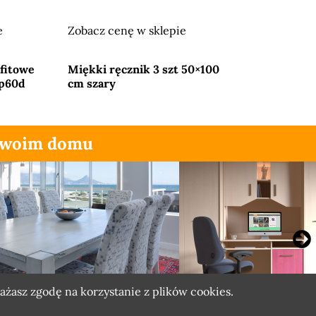
e
Zobacz cenę w sklepie
Przejdź do sklepu
afitowe
Miękki ręcznik 3 szt 50×100
fp60d
cm szary
 Twoim domu
rażasz zgodę na korzystanie z plików
cookies.