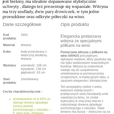
jest bielony, ma idealnie dopasowane stylistycznie
uchwyty , dlatego też prezentuje się wspaniale. Witryna
ma trzy szuflady, dwie pary drzwiczek, w tym jedne
przeszklone oraz odkryte półeczki na wino.
Dane szczegółowe
Opis produktu
Kod
3491
Elegancka postarzana
produktu
witryna ze specjalnymi
Materiał
drewno
półkami na wino
Kolor
biały przecierany z
Postarzana witryna z półkami na
widoczną strukturą
wino ARHUS
jest pięknym,
drewna
stylowym meblem, który spodoba się
nie tylko wielbicielom szlachetnych
Wymiary
szerokość: 106 cm
trunków. Witryna ta znakomicie
wysokość: 136 cm
nadaje się do uzupełnienia
głębokość: 43 cm
umeblowania w pomieszczeniu
urządzonym, w tradycyjnym stylu, a
Stan
zmontowany
zarazem elegancko i klimatycznie.
produktu
Ten przepiękny mebel o wielu
walorach estetycznych i
Cechy charakterystyczne :
praktycznych swój nieodparty urok
zawdzięcza temu, że został
produkowane ze w 60% ze
wykonany w znacznej mierze z
starego drewna iglastego
naturalnego drewna iglastego
(sosna,świerk)
pochodzącego z odzysku. Takie
pochodzącego z odzysku, –
drewno ma duszę – widoczne są na
tj. stare bele, dźwigary,