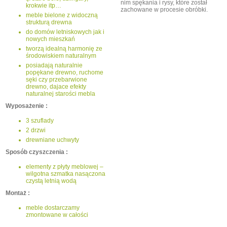
nim spękania i rysy, które został
krokwie itp…
zachowane w procesie obróbki.
meble bielone z widoczną
strukturą drewna
do domów letniskowych jak i
nowych mieszkań
tworzą idealną harmonię ze
środowiskiem naturalnym
posiadają naturalnie
popękane drewno, ruchome
sęki czy przebarwione
drewno, dajace efekty
naturalnej starości mebla
Wyposażenie :
3 szuflady
2 drzwi
drewniane uchwyty
Sposób czyszczenia :
elementy z płyty meblowej –
wilgotna szmatka nasączona
czystą letnią wodą
Montaż :
meble dostarczamy
zmontowane w całości