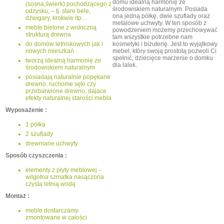
domu idealną harmonię ze
(sosna,świerk) pochodzącego z
środowiskiem naturalnym. Posiada
odzysku, – tj. stare bele,
ona jedną półkę, dwie szuflady oraz
dźwigary, krokwie itp…
metalowe uchwyty. W ten sposób z
meble bielone z widoczną
powodzeniem możemy przechowywać
strukturą drewna
tam wszystkie potrzebne nam
do domów letniskowych jak i
kosmetyki i biżuterię. Jest to wyjątkowy
nowych mieszkań
mebel, który swoją prostotą pozwoli Ci
spełnić, dziecięce marzenie o domku
tworzą idealną harmonię ze
dla lalek.
środowiskiem naturalnym
posiadają naturalnie popękane
drewno, ruchome sęki czy
przebarwione drewno, dajace
efekty naturalnej starości mebla
Wyposażenie :
1 półka
2 szuflady
drewniane uchwyty
Sposób czyszczenia :
elementy z płyty meblowej –
wilgotna szmatka nasączona
czystą letnią wodą
Montaż :
meble dostarczamy
zmontowane w całości