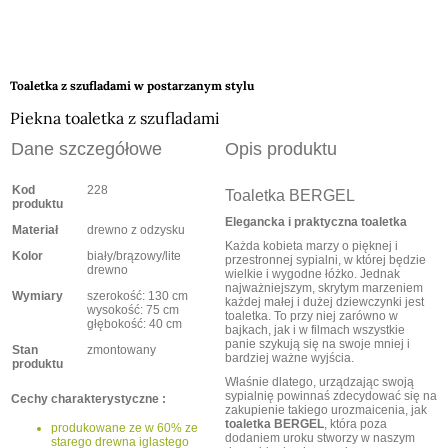
Toaletka z szufladami w postarzanym stylu
Piekna toaletka z szufladami
Dane szczegółowe
Opis produktu
Kod
228
Toaletka BERGEL
produktu
Elegancka i praktyczna toaletka
Materiał
drewno z odzysku
Każda kobieta marzy o pięknej i
Kolor
biały/brązowy/lite
przestronnej sypialni, w której będzie
drewno
wielkie i wygodne łóżko. Jednak
najważniejszym, skrytym marzeniem
Wymiary
szerokość: 130 cm
każdej małej i dużej dziewczynki jest
wysokość: 75 cm
toaletka. To przy niej zarówno w
głębokość: 40 cm
bajkach, jak i w filmach wszystkie
panie szykują się na swoje mniej i
Stan
zmontowany
bardziej ważne wyjścia.
produktu
Właśnie dlatego, urządzając swoją
sypialnię powinnaś zdecydować się na
Cechy charakterystyczne :
zakupienie takiego urozmaicenia, jak
toaletka BERGEL
, która poza
produkowane ze w 60% ze
dodaniem uroku stworzy w naszym
starego drewna iglastego