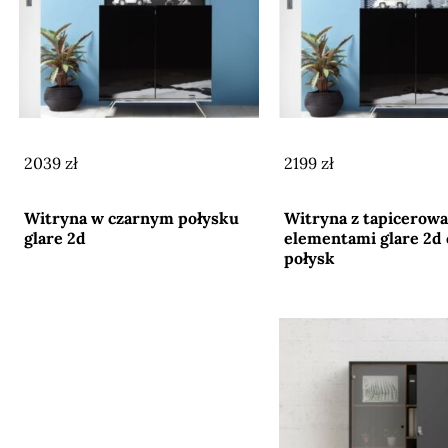
2039 zł
2199 zł
Przejdź do sklepu
Przejdź do sklepu
Witryna w czarnym połysku
Witryna z tapicerow
glare 2d
elementami glare 2d 
połysk