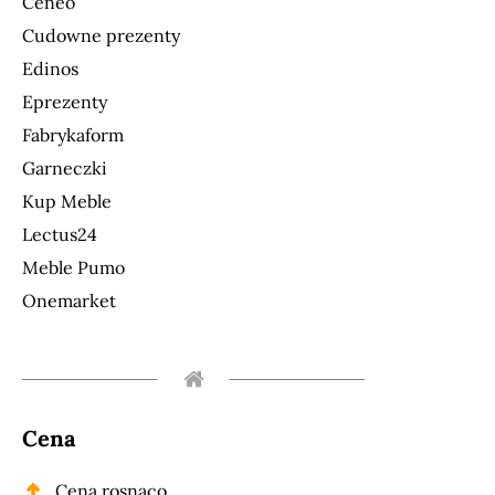
Ceneo
Cudowne prezenty
Edinos
Eprezenty
Fabrykaform
Garneczki
Kup Meble
Lectus24
Meble Pumo
Onemarket
Cena
Cena rosnąco