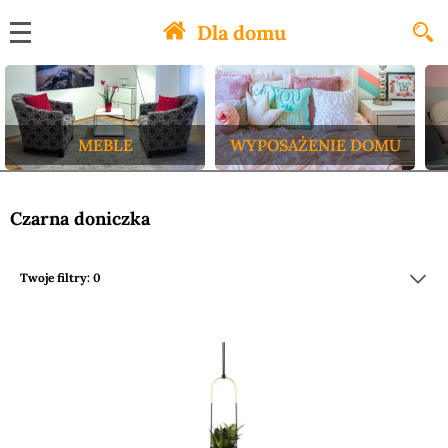
Dla domu
MEBLE
WYPOSAŻENIE DOMU
Czarna doniczka
Twoje filtry: 0