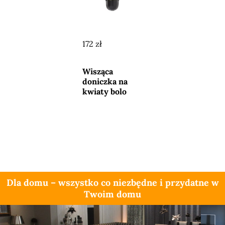
172 zł
Przejdź do
sklepu
Wisząca
doniczka na
kwiaty bolo
Dla domu – wszystko co niezbędne i przydatne w
Twoim domu