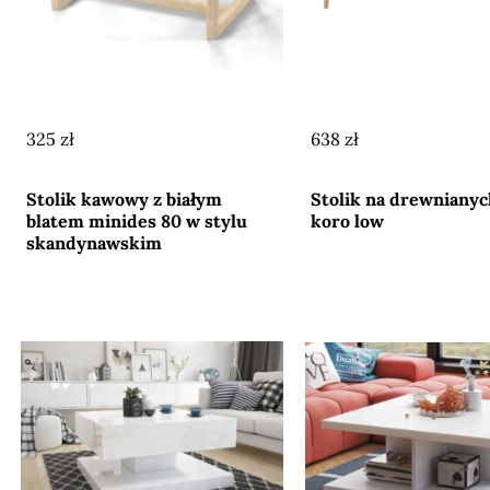
325 zł
638 zł
Przejdź do sklepu
Przejdź do sklepu
Stolik kawowy z białym
Stolik na drewniany
blatem minides 80 w stylu
koro low
skandynawskim