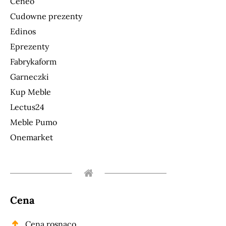
Ceneo
Cudowne prezenty
Edinos
Eprezenty
Fabrykaform
Garneczki
Kup Meble
Lectus24
Meble Pumo
Onemarket
Cena
Cena rosnąco