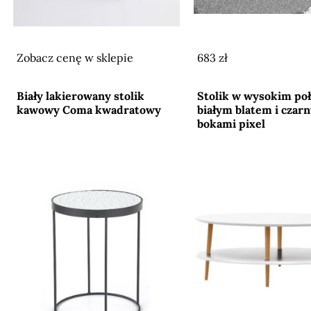
Zobacz cenę w sklepie
683 zł
Przejdź do sklepu
Przejdź do sklepu
Biały lakierowany stolik
Stolik w wysokim poł
kawowy Coma kwadratowy
białym blatem i czar
bokami pixel