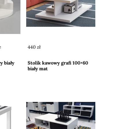
e
440 zł
Przejdź do sklepu
y biały
Stolik kawowy grafi 100×60
biały mat