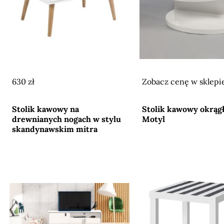
630 zł
Zobacz cenę w sklepi
Przejdź do sklepu
Przejdź do sklepu
Stolik kawowy na
Stolik kawowy okrągł
drewnianych nogach w stylu
Motyl
skandynawskim mitra