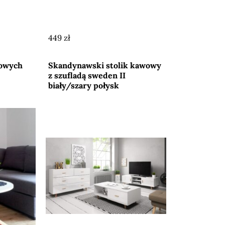
449 zł
Przejdź do sklepu
kowych
Skandynawski stolik kawowy
z szufladą sweden II
biały/szary połysk