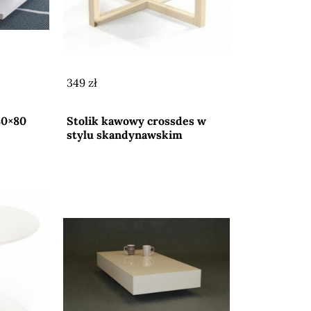
349 zł
Przejdź do sklepu
80×80
Stolik kawowy crossdes w
stylu skandynawskim