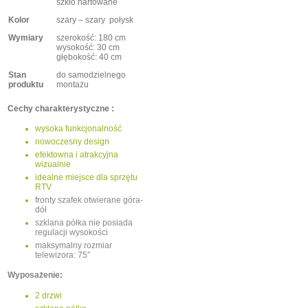
szkło hartowane
Kolor
szary – szary połysk
Wymiary
szerokość: 180 cm
wysokość: 30 cm
głębokość: 40 cm
Stan
do samodzielnego
produktu
montażu
Cechy charakterystyczne :
wysoka funkcjonalność
nowoczesny design
efektowna i atrakcyjna
wizualnie
idealne miejsce dla sprzętu
RTV
fronty szafek otwierane góra-
dół
szklana półka nie posiada
regulacji wysokości
maksymalny rozmiar
telewizora: 75″
Wyposażenie:
2 drzwi