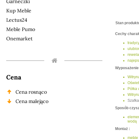
Garneczki
Kup Meble
Lectus24
Stan produkt
Meble Pumo
Cechy charak
Onemarket
tradyc
ulubio
rewela
najeps
Wyposażenie 
Cena
Witryn
Oświet
Półka 
Cena rosnąco
Witryn
Cena malejąco
Szafka
Sposób czysz
elemen
wodą
Montaż :
meble 