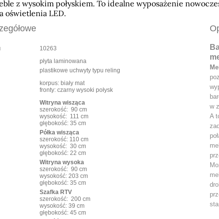
eble z wysokim połyskiem. To idealne wyposażenie nowocze
a oświetlenia LED.
zegółowe
Op
Ba
u
10263
me
płyta laminowana
Me
plastikowe uchwyty typu reling
poz
korpus: biały mat
wy
fronty: czarny wysoki połysk
ba
Witryna wisząca
w z
szerokość: 90 cm
A t
wysokość: 111 cm
głębokość: 35 cm
zad
Półka wisząca
poł
szerokość: 110 cm
meb
wysokość: 30 cm
głębokość: 22 cm
prz
Witryna wysoka
Moż
szerokość: 90 cm
me
wysokość: 203 cm
głębokość: 35 cm
dro
Szafka RTV
prz
szerokość: 200 cm
sta
wysokość: 39 cm
głębokość: 45 cm