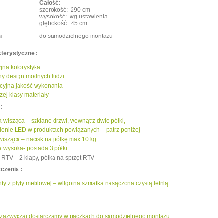
Całość:
szerokość: 290 cm
wysokość: wg ustawienia
głębokość: 45 cm
u
do samodzielnego montażu
terystyczne :
yjna kolorystyka
ny design modnych ludzi
cyjna jakość wykonania
zej klasy materiały
:
a wisząca – szklane drzwi, wewnątrz dwie półki,
lenie LED w produktach powiązanych – patrz poniżej
wisząca – nacisk na półkę max 10 kg
a wysoka- posiada 3 półki
 RTV – 2 klapy, półka na sprzęt RTV
czenia :
ty z płyty meblowej – wilgotna szmatka nasączona czystą letnią
zazwyczaj dostarczamy w paczkach do samodzielnego montażu