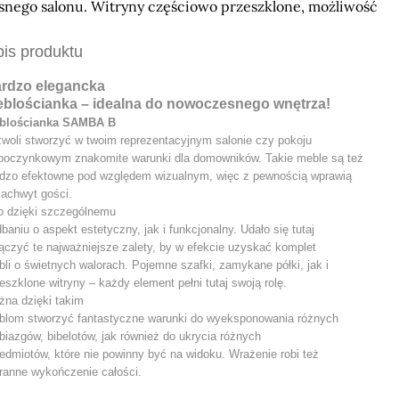
snego salonu. Witryny częściowo przeszklone, możliwość
is produktu
rdzo elegancka
blościanka – idealna do nowoczesnego wnętrza!
blościanka SAMBA B
woli stworzyć w twoim reprezentacyjnym salonie czy pokoju
poczynkowym znakomite warunki dla domowników. Takie meble są też
rdzo efektowne pod względem wizualnym, więc z pewnością wprawią
achwyt gości.
o dzięki szczególnemu
baniu o aspekt estetyczny, jak i funkcjonalny. Udało się tutaj
ączyć te najważniejsze zalety, by w efekcie uzyskać komplet
li o świetnych walorach. Pojemne szafki, zamykane półki, jak i
eszklone witryny – każdy element pełni tutaj swoją rolę.
na dzięki takim
blom stworzyć fantastyczne warunki do wyeksponowania różnych
biazgów, bibelotów, jak również do ukrycia różnych
edmiotów, które nie powinny być na widoku. Wrażenie robi też
ranne wykończenie całości.