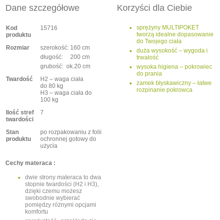
Dane szczegółowe
Korzyści dla Ciebie
sprężyny MULTIPOKET
Kod
15716
tworzą idealne dopasowanie
produktu
do Twojego ciała
Rozmiar
szerokość: 160 cm
duża wysokość – wygoda i
długość: 200 cm
trwałość
grubość: ok.20 cm
wysoka higiena – pokrowiec
do prania
Twardość
H2 – waga ciała
zamek błyskawiczny – łatwe
do 80 kg
rozpinanie pokrowca
H3 – waga ciała do
100 kg
Ilość stref
7
twardości
Stan
po rozpakowaniu z folii
produktu
ochronnej gotowy do
użycia
Cechy materaca :
dwie strony materaca to dwa
stopnie twardości (H2 i H3),
dzięki czemu możesz
swobodnie wybierać
pomiędzy różnymi opcjami
komfortu