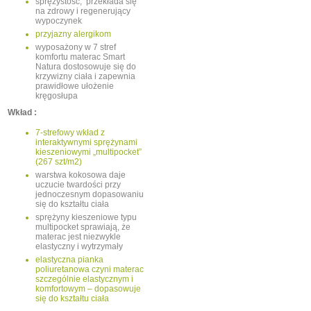
sprężystość, przekłada się
na zdrowy i regenerujący
wypoczynek
przyjazny alergikom
wyposażony w 7 stref
komfortu materac Smart
Natura dostosowuje się do
krzywizny ciała i zapewnia
prawidłowe ułożenie
kręgosłupa
Wkład :
7-strefowy wkład z
interaktywnymi sprężynami
kieszeniowymi „multipocket”
(267 szt/m2)
warstwa kokosowa daje
uczucie twardości przy
jednoczesnym dopasowaniu
się do kształtu ciała
sprężyny kieszeniowe typu
multipocket sprawiają, że
materac jest niezwykle
elastyczny i wytrzymały
elastyczna pianka
poliuretanowa czyni materac
szczególnie elastycznym i
komfortowym – dopasowuje
się do kształtu ciała