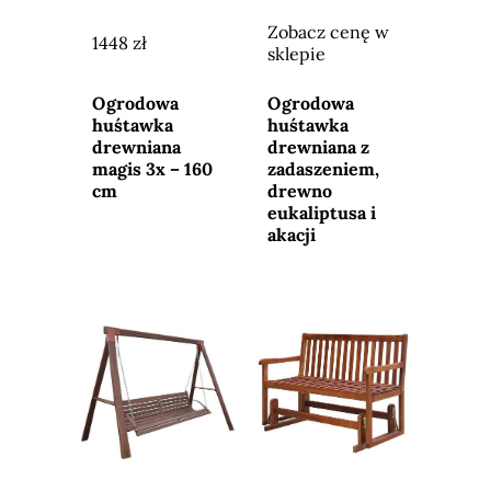
Zobacz cenę w
1448 zł
sklepie
Przejdź do
Przejdź do
sklepu
sklepu
Ogrodowa
Ogrodowa
huśtawka
huśtawka
drewniana
drewniana z
magis 3x – 160
zadaszeniem,
cm
drewno
eukaliptusa i
akacji