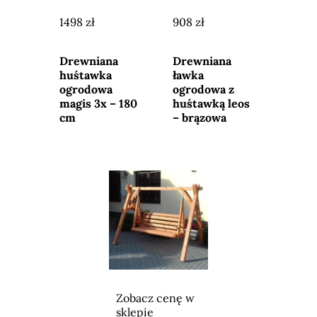
1498 zł
908 zł
Przejdź do
Przejdź do
sklepu
sklepu
Drewniana
Drewniana
huśtawka
ławka
ogrodowa
ogrodowa z
magis 3x – 180
huśtawką leos
cm
– brązowa
Zobacz cenę w
sklepie