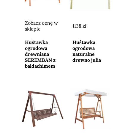
Zobacz cenę w
1138 zł
sklepie
Przejdź do
Przejdź do
sklepu
sklepu
Huśtawka
Huśtawka
ogrodowa
ogrodowa
drewniana
naturalne
SEREMBAN z
drewno julia
baldachimem