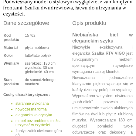
Podwieszany model o stylowym wyglądzie, z zamkniętymi
frontami. Szafka dwudrzwiowa, łatwa do utrzymania w
czystości.
Dane szczegółowe
Opis produktu
Niebiańska biel w
Kod
15762
produktu
eleganckim szyku
Niezwykle ekskluzywna i
Materiał
płyta meblowa
elegancka
Szafka RTV VIGO
jest
Kolor
latte/latte połysk
funkcjonalnym meblem
Wymiary
szerokość: 180 cm
spełniającym największe
wysokość: 30 cm
wymagania naszej klienteli.
głębokość: 40 cm
Nowoczesna i jednocześnie
Stan
do samodzielnego
klasycznie piękna wpasuje się w
produktu
montażu
każdy dzienny pokój lub sypialnię.
Cechy charakterystyczne :
Wyposażona w system otwierania
„push-click” pozwala na
starannie wykonana
umiejscowienie swoich ulubionych
nowoczesna forma
filmów na dvd lub płyt z ulubioną
elegancka kolorystyka
muzyką. Wystarczające 180 cm
mebel bez problemu można
utrzymać w czystości
długości pomieści twoje
fronty szafek otwierane góra-
odtwarzacze oraz dekodery, a
dół