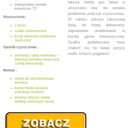
faktura mebla jest łatwa w
maksymalny rozmiar
utrzymaniu oraz nie sprawia
telewizora: 75″
problemów podczas czyszczenia.
Wyposażenie:
W całości pokryta luksusową
bielą, do której dobierzemy
2 drzwi
odpowiednie umeblowanie w
szafka podwieszana
fronty otwierane systemem
każdej gamie kolorystycznej.
‘push-click’
Szafka podwieszana musi
Sposób czyszczenia :
znaleźć się na twojej pozycji
mebli, których pragniesz!
elementy z płyty meblowej –
wilgotna szmatka nasączona
czystą letnią wodą
Montaż :
mebel do samodzielnego
montażu
każdy mebel posiada
instrukcję montażu
prosimy skręcać meble
według ustalonych zasad