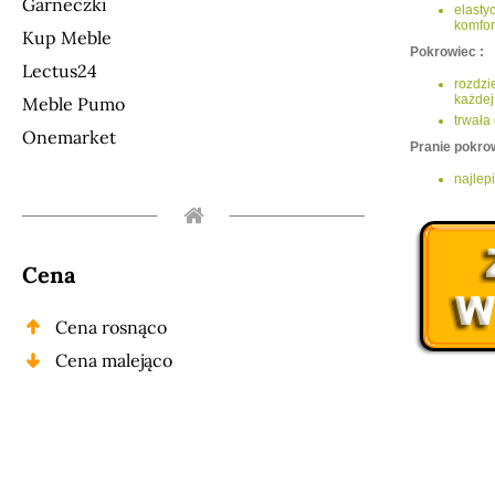
Garneczki
elasty
komfo
Kup Meble
Pokrowiec :
Lectus24
rozdzi
każdej
Meble Pumo
trwała
Onemarket
Pranie pokro
najlep
Cena
Cena rosnąco
Cena malejąco