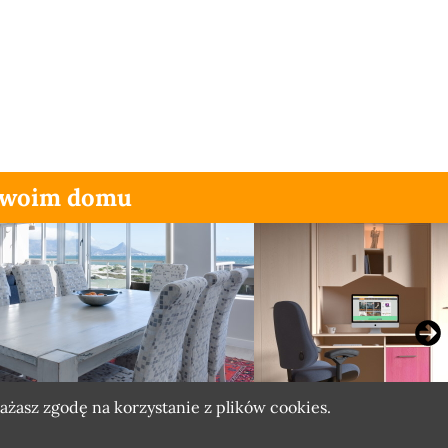
 Twoim domu
rażasz zgodę na korzystanie z plików
cookies.