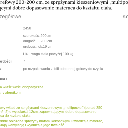
trefowy 200×200 cm, ze sprężynami kieszeniowymi „multipo
ącymi dobre dopasowanie materaca do kształtu ciała.
zegółowe
Ko
u
2458
szerokość: 200cm
długość: 200 cm
grubość: ok.19 cm
H4 – waga ciała powyżej 100 kg
wardości
7
u
po rozpakowaniu z folii ochronnej gotowy do użycia
ca :
a właściwości ortopedyczne
zny alergikom
fowy wkład ze sprężynami kieszeniowymi „multipocket” (ponad 250
n/m2) o wysokości 12cm, zapewniającymi dobre dopasowanie
ca do kształtu ciała.
onnie obłożone sprężyny matami kokosowymi utwardzają materac,
iają wentylację i wydłużają jego trwałość