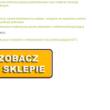
cznie dobrana pianka poliuretanowa czyni materac bardziej
rtowym.
elczy zamek błyskawiczny ułatwia rozpięcie do wyprania osobno
 połowy pokrowca
 dzianina materacowa grubo pikowana z włókniną klmatyzującą
wca :
iej prać w wodzie o temperaturze nie przekraczającej 60°C