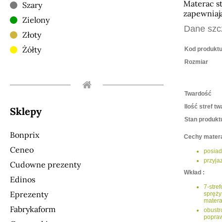
Materac s
Szary
zapewniaj
Zielony
Dane szc
Złoty
Żółty
Kod produkt
Rozmiar
Twardość
Ilość stref t
Sklepy
Stan produkt
Bonprix
Cechy matera
Ceneo
posiad
przyja
Cudowne prezenty
Wkład :
Edinos
7-stre
Eprezenty
spręży
matera
Fabrykaform
obustr
popraw