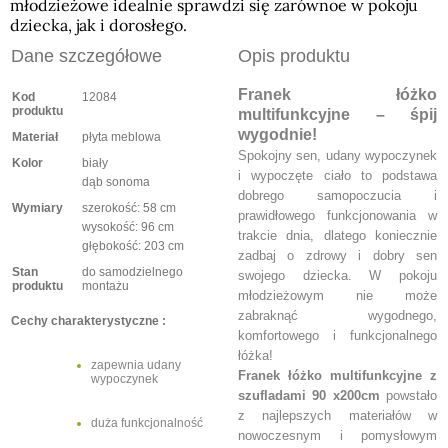
młodzieżowe idealnie sprawdzi się zarównoe w pokoju
dziecka, jak i dorosłego.
Dane szczegółowe
Opis produktu
Franek łóżko
Kod
12084
produktu
multifunkcyjne – śpij
wygodnie!
Materiał
płyta meblowa
Spokojny sen, udany wypoczynek
Kolor
biały
i wypoczęte ciało to podstawa
dąb sonoma
dobrego samopoczucia i
Wymiary
szerokość: 58 cm
prawidłowego funkcjonowania w
wysokość: 96 cm
trakcie dnia, dlatego koniecznie
głębokość: 203 cm
zadbaj o zdrowy i dobry sen
Stan
do samodzielnego
swojego dziecka. W pokoju
produktu
montażu
młodzieżowym nie może
zabraknąć wygodnego,
Cechy charakterystyczne :
komfortowego i funkcjonalnego
łóżka!
zapewnia udany
Franek łóżko multifunkcyjne z
wypoczynek
szufladami 90 x200cm
powstało
z najlepszych materiałów w
duża funkcjonalność
nowoczesnym i pomysłowym