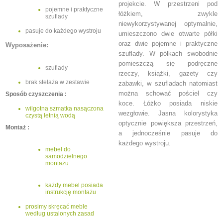
projekcie. W przestrzeni pod
pojemne i praktyczne
łóżkiem, zwykle
szuflady
niewykorzystywanej optymalnie,
pasuje do każdego wystroju
umieszczono dwie otwarte półki
oraz dwie pojemne i praktyczne
Wyposażenie:
szuflady. W półkach swobodnie
pomieszczą się podręczne
szuflady
rzeczy, książki, gazety czy
brak stelaża w zestawie
zabawki, w szufladach natomiast
można schować pościel czy
Sposób czyszczenia :
koce. Łóżko posiada niskie
wilgotna szmatka nasączona
wezgłowie. Jasna kolorystyka
czystą letnią wodą
optycznie powiększa przestrzeń,
Montaż :
a jednocześnie pasuje do
każdego wystroju.
mebel do
samodzielnego
montażu
każdy mebel posiada
instrukcję montażu
prosimy skręcać meble
według ustalonych zasad