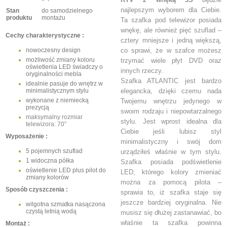
najlepszym wyborem dla Ciebie.
Stan
do samodzielnego
produktu
montażu
Ta szafka pod telewizor posiada
wnękę, ale również pięć szuflad –
Cechy charakterystyczne :
cztery mniejsze i jedną większą,
nowoczesny design
co sprawi, że w szafce możesz
możliwość zmiany koloru
trzymać wiele płyt DVD oraz
oświetlenia LED świadczy o
innych rzeczy.
oryginalności mebla
Szafka ATLANTIC jest bardzo
idealnie pasuje do wnętrz w
minimalistycznym stylu
elegancka, dzięki czemu nada
wykonane z niemiecką
Twojemu wnętrzu jedynego w
prezycją
swoim rodzaju i niepowtarzalnego
maksymalny rozmiar
stylu. Jest wprost idealna dla
telewizora: 70″
Ciebie jeśli lubisz styl
Wyposażenie :
minimalistyczny i swój dom
5 pojemnych szuflad
urządziłeś właśnie w tym stylu.
1 widoczna półka
Szafka posiada podświetlenie
oświetlenie LED plus pilot do
LED, którego kolory zmieniać
zmiany kolorów
można za pomocą pilota –
Sposób czyszczenia :
sprawia to, iż szafka staje się
jeszcze bardziej oryginalna. Nie
wilgotna szmatka nasączona
czystą letnią wodą
musisz się dłużej zastanawiać, bo
właśnie ta szafka powinna
Montaż :