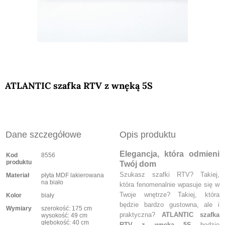
ATLANTIC szafka RTV z wnęką 5S
Dane szczegółowe
Opis produktu
Elegancja, która odmieni
Kod
8556
produktu
Twój dom
Szukasz szafki RTV? Takiej,
Materiał
płyta MDF lakierowana
na biało
która fenomenalnie wpasuje się w
Twoje wnętrze? Takiej, która
Kolor
biały
będzie bardzo gustowna, ale i
Wymiary
szerokość: 175 cm
praktyczna?
ATLANTIC szafka
wysokość: 49 cm
głębokość: 40 cm
RTV z wnęką 5S
będzie