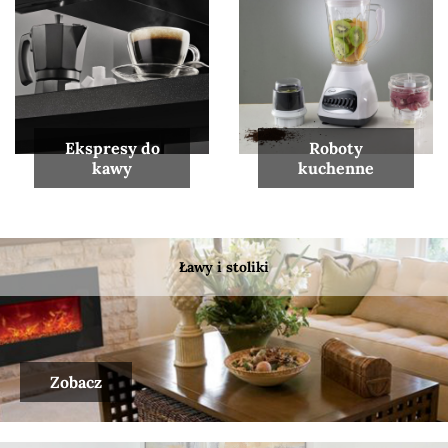
Ekspresy do
Roboty
kawy
kuchenne
Ławy i stoliki
Zobacz